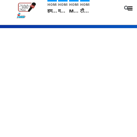
HOME
HOME
HOME
HOME
हम सनातनी..." सांसद kangana Ranaut से क्या बोली लड़की? Viral Jantar-Mantar | CJP protest
मनीषा हत्याकांड: हत्या, आत्महत्या या कोई बड़ा राज? | Full Story | Josh Haryana
Mangalsutra: हिंदू धर्म में शादी के बाद मंगलसूत्र क्यों पहनती है महिलाएं, किसने शुरु की ये परंपरा
टीम बीकेई ने एग्रीकल्चर ग्रेड की यूरिया खाद गट्टों में बदलकर टेक्निकल ग्रेड में बेचने वालों पर करवाई कार्रवाई: लखविंदर सिंह औलख