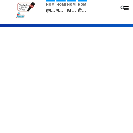
HOME
HOME
HOME
HOME
हम सनातनी..." सांसद kangana Ranaut से क्या बोली लड़की? Viral Jantar-Mantar | CJP protest
मनीषा हत्याकांड: हत्या, आत्महत्या या कोई बड़ा राज? | Full Story | Josh Haryana
Mangalsutra: हिंदू धर्म में शादी के बाद मंगलसूत्र क्यों पहनती है महिलाएं, किसने शुरु की ये परंपरा
टीम बीकेई ने एग्रीकल्चर ग्रेड की यूरिया खाद गट्टों में बदलकर टेक्निकल ग्रेड में बेचने वालों पर करवाई कार्रवाई: लखविंदर सिंह औलख