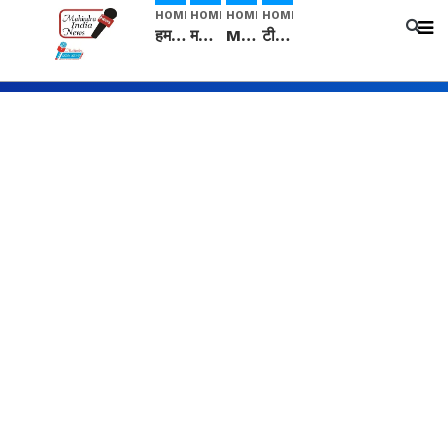
HOME
HOME
HOME
HOME
हम सनातनी..." सांसद kangana Ranaut से क्या बोली लड़की? Viral Jantar-Mantar | CJP protest
मनीषा हत्याकांड: हत्या, आत्महत्या या कोई बड़ा राज? | Full Story | Josh Haryana
Mangalsutra: हिंदू धर्म में शादी के बाद मंगलसूत्र क्यों पहनती है महिलाएं, किसने शुरु की ये परंपरा
टीम बीकेई ने एग्रीकल्चर ग्रेड की यूरिया खाद गट्टों में बदलकर टेक्निकल ग्रेड में बेचने वालों पर करवाई कार्रवाई: लखविंदर सिंह औलख