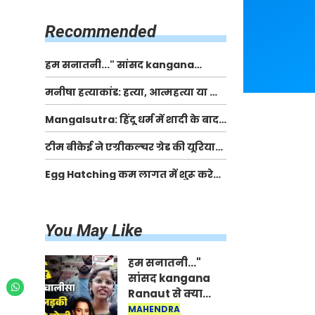
किसानों को मिलेगी 70 % तक सहायता
राशि
Recommended
हम सनातनी..." सांसद kangana
Ranaut से क्या बोली लड़की? Viral
मनीषा हत्याकांड: हत्या, आत्महत्या या कोई बड़ा राज?
Jantar-Mantar | CJP protest
| Full Story | Josh Haryana
Mangalsutra: हिंदू धर्म में शादी के बाद
मंगलसूत्र क्यों पहनती है महिलाएं, किसने
टीम बीकेई ने एग्रीकल्चर ग्रेड की यूरिया
शुरु की ये परंपरा
खाद गट्टों में बदलकर टेक्निकल ग्रेड में
Egg Hatching कम लागत में शुरू करे
बेचने वालों पर करवाई कार्रवाई:
नया बिजनेस। 17 हजार रुपए से शुरू करे।
लखविंदर सिंह औलख
Egg Hatching Machine
You May Like
हम सनातनी..."
सांसद kangana
Ranaut से क्या
बोली लड़की? Viral
MAHENDRA