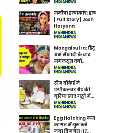
INDIANEWS
Jantar-Mantar |
CJP protest
मनीषा हत्याकांड: हत्या, आत्महत्या या क
| Full Story | Josh
Haryana
MAHENDRA
INDIANEWS
Mangalsutra: हिंदू
धर्म में शादी के बाद
मंगलसूत्र क्यों
पहनती है महिलाएं,
MAHENDRA
INDIANEWS
किसने शुरु की ये
परंपरा
टीम बीकेई ने
एग्रीकल्चर ग्रेड की
यूरिया खाद गट्टों में
बदलकर टेक्निकल
MAHENDRA
INDIANEWS
ग्रेड में बेचने वालों पर
करवाई कार्रवाई:
Egg Hatching कम
लखविंदर सिंह
लागत में शुरू करे
औलख
नया बिजनेस। 17