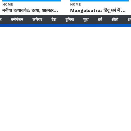
HOME
HOME
मनीषा हत्याकांड: हत्या, आत्महत्या या कोई बड़ा राज? | Full Story | Josh Haryana
Mangalsutra: हिंदू धर्म में शादी के बाद मंगलसूत्र क्यों पहनती है महिलाएं, किसने शुरु की ये परंपरा
्ट
मनोरंजन
करियर
देश
दुनिया
यूथ
धर्म
ऑटो
अ