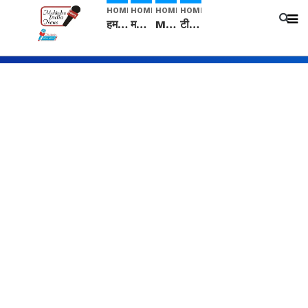
HOME
HOME
HOME
HOME
हम सनातनी..." सांसद kangana Ranaut से क्या बोली लड़की? Viral Jantar-Mantar | CJP protest
मनीषा हत्याकांड: हत्या, आत्महत्या या कोई बड़ा राज? | Full Story | Josh Haryana
Mangalsutra: हिंदू धर्म में शादी के बाद मंगलसूत्र क्यों पहनती है महिलाएं, किसने शुरु की ये परंपरा
टीम बीकेई ने एग्रीकल्चर ग्रेड की यूरिया खाद गट्टों में बदलकर टेक्निकल ग्रेड में बेचने वालों पर करवाई कार्रवाई: लखविंदर सिंह औलख