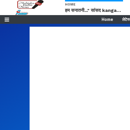
HOME
हम सनातनी..." सांसद kangana Ranaut से क्या बोली लड़की? Viral Jantar-Mantar | CJP protest
Home
लेटेस