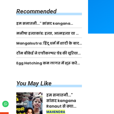
किसानों को मिलेगी 70 % तक सहायता
राशि
Recommended
हम सनातनी..." सांसद kangana
Ranaut से क्या बोली लड़की? Viral
मनीषा हत्याकांड: हत्या, आत्महत्या या कोई बड़ा राज?
Jantar-Mantar | CJP protest
| Full Story | Josh Haryana
Mangalsutra: हिंदू धर्म में शादी के बाद
मंगलसूत्र क्यों पहनती है महिलाएं, किसने
टीम बीकेई ने एग्रीकल्चर ग्रेड की यूरिया
शुरु की ये परंपरा
खाद गट्टों में बदलकर टेक्निकल ग्रेड में
Egg Hatching कम लागत में शुरू करे
बेचने वालों पर करवाई कार्रवाई:
नया बिजनेस। 17 हजार रुपए से शुरू करे।
लखविंदर सिंह औलख
Egg Hatching Machine
You May Like
हम सनातनी..."
सांसद kangana
Ranaut से क्या
बोली लड़की? Viral
MAHENDRA