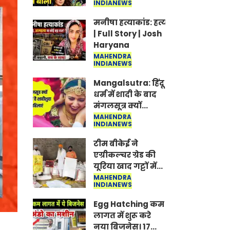
INDIANEWS
Jantar-Mantar |
CJP protest
मनीषा हत्याकांड: हत्या, आत्महत्या या क
| Full Story | Josh
Haryana
MAHENDRA
INDIANEWS
Mangalsutra: हिंदू
धर्म में शादी के बाद
मंगलसूत्र क्यों
पहनती है महिलाएं,
MAHENDRA
INDIANEWS
किसने शुरु की ये
परंपरा
टीम बीकेई ने
एग्रीकल्चर ग्रेड की
यूरिया खाद गट्टों में
बदलकर टेक्निकल
MAHENDRA
INDIANEWS
ग्रेड में बेचने वालों पर
करवाई कार्रवाई:
Egg Hatching कम
लखविंदर सिंह
लागत में शुरू करे
औलख
नया बिजनेस। 17