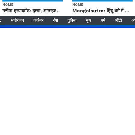
HOME
HOME
मनीषा हत्याकांड: हत्या, आत्महत्या या कोई बड़ा राज? | Full Story | Josh Haryana
Mangalsutra: हिंदू धर्म में शादी के बाद मंगलसूत्र क्यों पहनती है महिलाएं, किसने शुरु की ये परंपरा
्ट
मनोरंजन
करियर
देश
दुनिया
यूथ
धर्म
ऑटो
अ