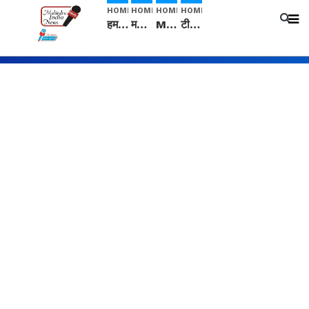
HOME
HOME
HOME
HOME
हम सनातनी..." सांसद kangana Ranaut से क्या बोली लड़की? Viral Jantar-Mantar | CJP protest
मनीषा हत्याकांड: हत्या, आत्महत्या या कोई बड़ा राज? | Full Story | Josh Haryana
Mangalsutra: हिंदू धर्म में शादी के बाद मंगलसूत्र क्यों पहनती है महिलाएं, किसने शुरु की ये परंपरा
टीम बीकेई ने एग्रीकल्चर ग्रेड की यूरिया खाद गट्टों में बदलकर टेक्निकल ग्रेड में बेचने वालों पर करवाई कार्रवाई: लखविंदर सिंह औलख