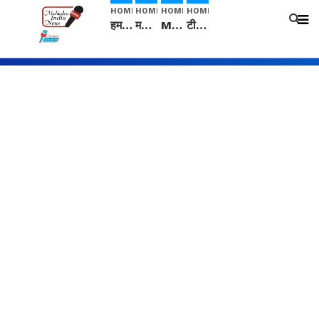
HOME
HOME
HOME
HOME
हम सनातनी..." सांसद kangana Ranaut से क्या बोली लड़की? Viral Jantar-Mantar | CJP protest
मनीषा हत्याकांड: हत्या, आत्महत्या या कोई बड़ा राज? | Full Story | Josh Haryana
Mangalsutra: हिंदू धर्म में शादी के बाद मंगलसूत्र क्यों पहनती है महिलाएं, किसने शुरु की ये परंपरा
टीम बीकेई ने एग्रीकल्चर ग्रेड की यूरिया खाद गट्टों में बदलकर टेक्निकल ग्रेड में बेचने वालों पर करवाई कार्रवाई: लखविंदर सिंह औलख