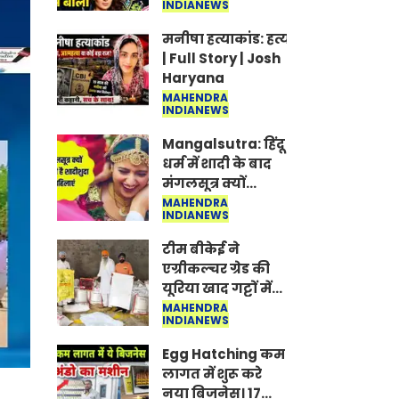
INDIANEWS
Jantar-Mantar |
CJP protest
मनीषा हत्याकांड: हत्या, आत्महत्या या क
| Full Story | Josh
Haryana
MAHENDRA
INDIANEWS
Mangalsutra: हिंदू
धर्म में शादी के बाद
मंगलसूत्र क्यों
पहनती है महिलाएं,
MAHENDRA
INDIANEWS
किसने शुरु की ये
परंपरा
टीम बीकेई ने
एग्रीकल्चर ग्रेड की
यूरिया खाद गट्टों में
बदलकर टेक्निकल
MAHENDRA
INDIANEWS
ग्रेड में बेचने वालों पर
करवाई कार्रवाई:
Egg Hatching कम
लखविंदर सिंह
लागत में शुरू करे
औलख
नया बिजनेस। 17