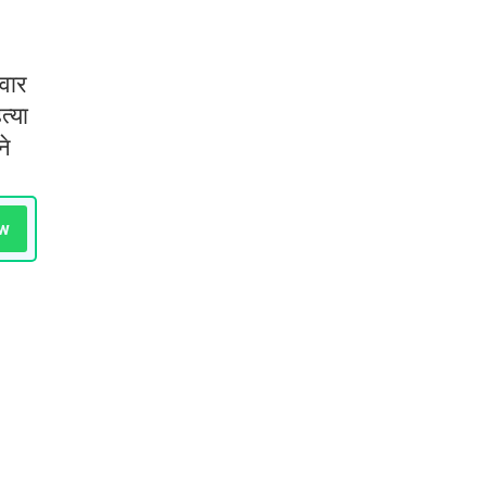
 वार
त्या
ने
w