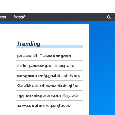
पराध
वेब स्टोरी
Trending
हम सनातनी..." सांसद kangana
Ranaut से क्या बोली लड़की? Viral
मनीषा हत्याकांड: हत्या, आत्महत्या या कोई बड़ा राज?
Jantar-Mantar | CJP protest
| Full Story | Josh Haryana
Mangalsutra: हिंदू धर्म में शादी के बाद
मंगलसूत्र क्यों पहनती है महिलाएं, किसने
टीम बीकेई ने एग्रीकल्चर ग्रेड की यूरिया
शुरु की ये परंपरा
खाद गट्टों में बदलकर टेक्निकल ग्रेड में
Egg Hatching कम लागत में शुरू करे
बेचने वालों पर करवाई कार्रवाई:
नया बिजनेस। 17 हजार रुपए से शुरू करे।
लखविंदर सिंह औलख
HARYANA में फसल तुड़वाई उपरांत
Egg Hatching Machine
पैकिंग और परिवहन के लिए बागवानी