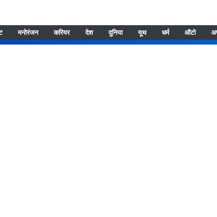
्ट
मनोरंजन
करियर
देश
दुनिया
यूथ
धर्म
ऑटो
अ