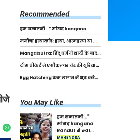
किसानों को मिलेगी 70 % तक सहायता
राशि
Recommended
हम सनातनी..." सांसद kangana
Ranaut से क्या बोली लड़की? Viral
मनीषा हत्याकांड: हत्या, आत्महत्या या कोई बड़ा राज?
Jantar-Mantar | CJP protest
| Full Story | Josh Haryana
Mangalsutra: हिंदू धर्म में शादी के बाद
मंगलसूत्र क्यों पहनती है महिलाएं, किसने
टीम बीकेई ने एग्रीकल्चर ग्रेड की यूरिया
शुरु की ये परंपरा
खाद गट्टों में बदलकर टेक्निकल ग्रेड में
Egg Hatching कम लागत में शुरू करे
बेचने वालों पर करवाई कार्रवाई:
नया बिजनेस। 17 हजार रुपए से शुरू करे।
लखविंदर सिंह औलख
Egg Hatching Machine
ीजे
You May Like
हम सनातनी..."
सांसद kangana
Ranaut से क्या
बोली लड़की? Viral
MAHENDRA