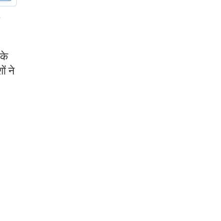
के
ं ने