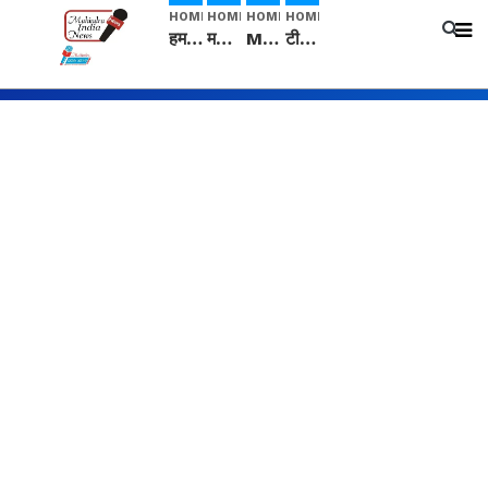
HOME
HOME
HOME
HOME
हम सनातनी..." सांसद kangana Ranaut से क्या बोली लड़की? Viral Jantar-Mantar | CJP protest
मनीषा हत्याकांड: हत्या, आत्महत्या या कोई बड़ा राज? | Full Story | Josh Haryana
Mangalsutra: हिंदू धर्म में शादी के बाद मंगलसूत्र क्यों पहनती है महिलाएं, किसने शुरु की ये परंपरा
टीम बीकेई ने एग्रीकल्चर ग्रेड की यूरिया खाद गट्टों में बदलकर टेक्निकल ग्रेड में बेचने वालों पर करवाई कार्रवाई: लखविंदर सिंह औलख