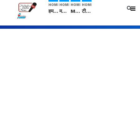
HOME
HOME
HOME
HOME
हम सनातनी..." सांसद kangana Ranaut से क्या बोली लड़की? Viral Jantar-Mantar | CJP protest
मनीषा हत्याकांड: हत्या, आत्महत्या या कोई बड़ा राज? | Full Story | Josh Haryana
Mangalsutra: हिंदू धर्म में शादी के बाद मंगलसूत्र क्यों पहनती है महिलाएं, किसने शुरु की ये परंपरा
टीम बीकेई ने एग्रीकल्चर ग्रेड की यूरिया खाद गट्टों में बदलकर टेक्निकल ग्रेड में बेचने वालों पर करवाई कार्रवाई: लखविंदर सिंह औलख