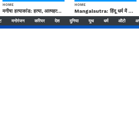
HOME
HOME
मनीषा हत्याकांड: हत्या, आत्महत्या या कोई बड़ा राज? | Full Story | Josh Haryana
Mangalsutra: हिंदू धर्म में शादी के बाद मंगलसूत्र क्यों पहनती है महिलाएं, किसने शुरु की ये परंपरा
्ट
मनोरंजन
करियर
देश
दुनिया
यूथ
धर्म
ऑटो
अ