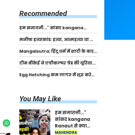
किसानों को मिलेगी 70 % तक सहायता
राशि
Recommended
हम सनातनी..." सांसद kangana
Ranaut से क्या बोली लड़की? Viral
मनीषा हत्याकांड: हत्या, आत्महत्या या कोई बड़ा राज?
Jantar-Mantar | CJP protest
| Full Story | Josh Haryana
Mangalsutra: हिंदू धर्म में शादी के बाद
मंगलसूत्र क्यों पहनती है महिलाएं, किसने
टीम बीकेई ने एग्रीकल्चर ग्रेड की यूरिया
शुरु की ये परंपरा
खाद गट्टों में बदलकर टेक्निकल ग्रेड में
Egg Hatching कम लागत में शुरू करे
बेचने वालों पर करवाई कार्रवाई:
नया बिजनेस। 17 हजार रुपए से शुरू करे।
लखविंदर सिंह औलख
Egg Hatching Machine
You May Like
हम सनातनी..."
सांसद kangana
Ranaut से क्या
बोली लड़की? Viral
MAHENDRA