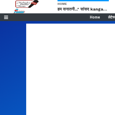
HOME
हम सनातनी..." सांसद kangana Ranaut से क्या बोली लड़की? Viral Jantar-Mantar | CJP protest
Home
लेटेस