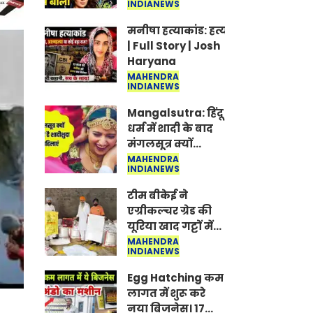
INDIANEWS
Jantar-Mantar |
CJP protest
मनीषा हत्याकांड: हत्या, आत्महत्या या क
| Full Story | Josh
Haryana
MAHENDRA
INDIANEWS
Mangalsutra: हिंदू
धर्म में शादी के बाद
मंगलसूत्र क्यों
पहनती है महिलाएं,
MAHENDRA
INDIANEWS
किसने शुरु की ये
परंपरा
टीम बीकेई ने
एग्रीकल्चर ग्रेड की
यूरिया खाद गट्टों में
बदलकर टेक्निकल
MAHENDRA
INDIANEWS
ग्रेड में बेचने वालों पर
करवाई कार्रवाई:
Egg Hatching कम
लखविंदर सिंह
लागत में शुरू करे
औलख
नया बिजनेस। 17