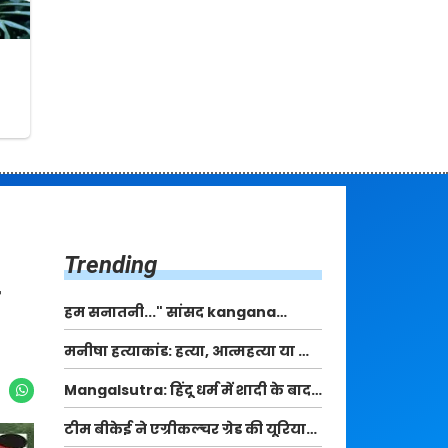
Trending
हम सनातनी..." सांसद kangana
Ranaut से क्या बोली लड़की? Viral
मनीषा हत्याकांड: हत्या, आत्महत्या या कोई बड़ा राज?
Jantar-Mantar | CJP protest
| Full Story | Josh Haryana
Mangalsutra: हिंदू धर्म में शादी के बाद
मंगलसूत्र क्यों पहनती है महिलाएं, किसने
टीम बीकेई ने एग्रीकल्चर ग्रेड की यूरिया
शुरु की ये परंपरा