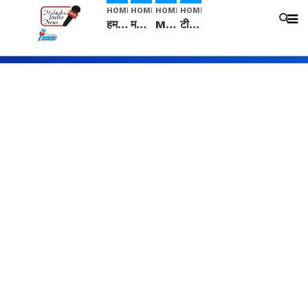
HOME
HOME
HOME
HOME
हम सनातनी..." सांसद kangana Ranaut से क्या बोली लड़की? Viral Jantar-Mantar | CJP protest
मनीषा हत्याकांड: हत्या, आत्महत्या या कोई बड़ा राज? | Full Story | Josh Haryana
Mangalsutra: हिंदू धर्म में शादी के बाद मंगलसूत्र क्यों पहनती है महिलाएं, किसने शुरु की ये परंपरा
टीम बीकेई ने एग्रीकल्चर ग्रेड की यूरिया खाद गट्टों में बदलकर टेक्निकल ग्रेड में बेचने वालों पर करवाई कार्रवाई: लखविंदर सिंह औलख