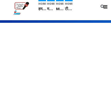
HOME
HOME
HOME
HOME
हम सनातनी..." सांसद kangana Ranaut से क्या बोली लड़की? Viral Jantar-Mantar | CJP protest
मनीषा हत्याकांड: हत्या, आत्महत्या या कोई बड़ा राज? | Full Story | Josh Haryana
Mangalsutra: हिंदू धर्म में शादी के बाद मंगलसूत्र क्यों पहनती है महिलाएं, किसने शुरु की ये परंपरा
टीम बीकेई ने एग्रीकल्चर ग्रेड की यूरिया खाद गट्टों में बदलकर टेक्निकल ग्रेड में बेचने वालों पर करवाई कार्रवाई: लखविंदर सिंह औलख