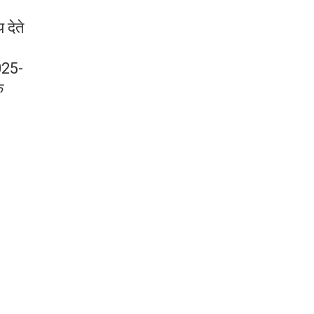
 देते
।
025-
क