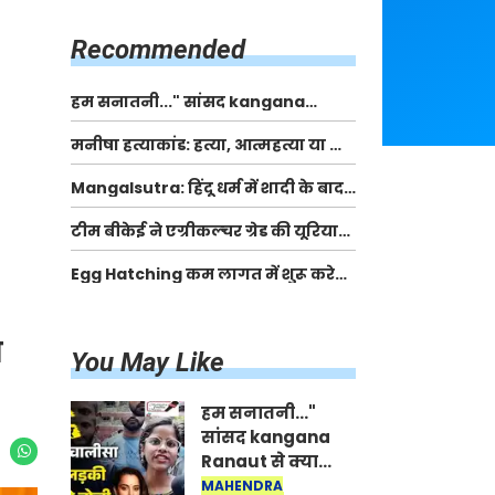
किसानों को मिलेगी 70 % तक सहायता
राशि
Recommended
हम सनातनी..." सांसद kangana
Ranaut से क्या बोली लड़की? Viral
मनीषा हत्याकांड: हत्या, आत्महत्या या कोई बड़ा राज?
Jantar-Mantar | CJP protest
| Full Story | Josh Haryana
Mangalsutra: हिंदू धर्म में शादी के बाद
मंगलसूत्र क्यों पहनती है महिलाएं, किसने
टीम बीकेई ने एग्रीकल्चर ग्रेड की यूरिया
शुरु की ये परंपरा
खाद गट्टों में बदलकर टेक्निकल ग्रेड में
Egg Hatching कम लागत में शुरू करे
बेचने वालों पर करवाई कार्रवाई:
नया बिजनेस। 17 हजार रुपए से शुरू करे।
लखविंदर सिंह औलख
Egg Hatching Machine
ा
You May Like
हम सनातनी..."
सांसद kangana
Ranaut से क्या
बोली लड़की? Viral
MAHENDRA