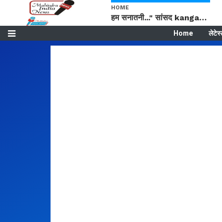
HOME
हम सनातनी..." सांसद kangana Ranaut से क्या बोली लड़की? Viral Jantar-Mantar | CJP protest
Home
लेटेस