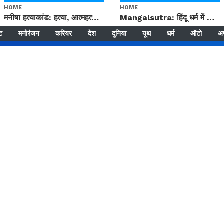
HOME
HOME
मनीषा हत्याकांड: हत्या, आत्महत्या या कोई बड़ा राज? | Full Story | Josh Haryana
Mangalsutra: हिंदू धर्म में शादी के बाद मंगलसूत्र क्यों पहनती है महिलाएं, किसने शुरु की ये परंपरा
्ट
मनोरंजन
करियर
देश
दुनिया
यूथ
धर्म
ऑटो
अ