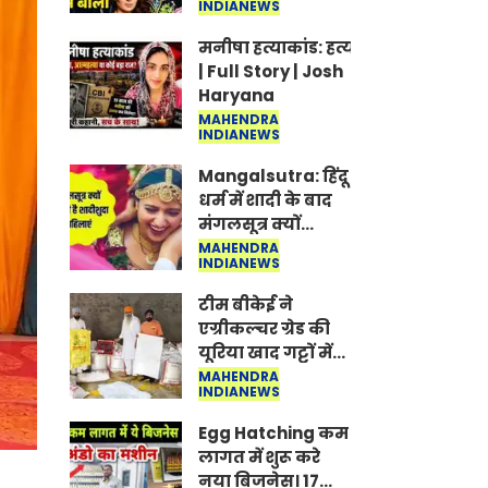
INDIANEWS
Jantar-Mantar |
CJP protest
मनीषा हत्याकांड: हत्या, आत्महत्या या क
| Full Story | Josh
Haryana
MAHENDRA
INDIANEWS
Mangalsutra: हिंदू
धर्म में शादी के बाद
मंगलसूत्र क्यों
पहनती है महिलाएं,
MAHENDRA
INDIANEWS
किसने शुरु की ये
परंपरा
टीम बीकेई ने
एग्रीकल्चर ग्रेड की
यूरिया खाद गट्टों में
बदलकर टेक्निकल
MAHENDRA
INDIANEWS
ग्रेड में बेचने वालों पर
करवाई कार्रवाई:
Egg Hatching कम
लखविंदर सिंह
लागत में शुरू करे
औलख
नया बिजनेस। 17