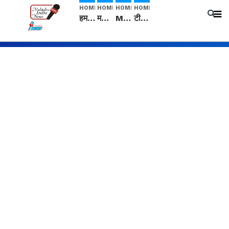
HOME
HOME
HOME
HOME
हम सनातनी..." सांसद kangana Ranaut से क्या बोली लड़की? Viral Jantar-Mantar | CJP protest
मनीषा हत्याकांड: हत्या, आत्महत्या या कोई बड़ा राज? | Full Story | Josh Haryana
Mangalsutra: हिंदू धर्म में शादी के बाद मंगलसूत्र क्यों पहनती है महिलाएं, किसने शुरु की ये परंपरा
टीम बीकेई ने एग्रीकल्चर ग्रेड की यूरिया खाद गट्टों में बदलकर टेक्निकल ग्रेड में बेचने वालों पर करवाई कार्रवाई: लखविंदर सिंह औलख