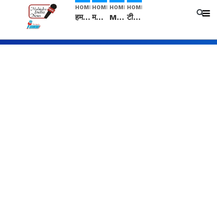
HOME
HOME
HOME
HOME
हम सनातनी..." सांसद kangana Ranaut से क्या बोली लड़की? Viral Jantar-Mantar | CJP protest
मनीषा हत्याकांड: हत्या, आत्महत्या या कोई बड़ा राज? | Full Story | Josh Haryana
Mangalsutra: हिंदू धर्म में शादी के बाद मंगलसूत्र क्यों पहनती है महिलाएं, किसने शुरु की ये परंपरा
टीम बीकेई ने एग्रीकल्चर ग्रेड की यूरिया खाद गट्टों में बदलकर टेक्निकल ग्रेड में बेचने वालों पर करवाई कार्रवाई: लखविंदर सिंह औलख