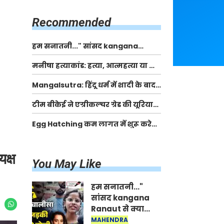
किसानों को मिलेगी 70 % तक सहायता
राशि
Recommended
हम सनातनी..." सांसद kangana
Ranaut से क्या बोली लड़की? Viral
मनीषा हत्याकांड: हत्या, आत्महत्या या कोई बड़ा राज?
Jantar-Mantar | CJP protest
| Full Story | Josh Haryana
Mangalsutra: हिंदू धर्म में शादी के बाद
मंगलसूत्र क्यों पहनती है महिलाएं, किसने
टीम बीकेई ने एग्रीकल्चर ग्रेड की यूरिया
शुरु की ये परंपरा
खाद गट्टों में बदलकर टेक्निकल ग्रेड में
Egg Hatching कम लागत में शुरू करे
बेचने वालों पर करवाई कार्रवाई:
नया बिजनेस। 17 हजार रुपए से शुरू करे।
लखविंदर सिंह औलख
Egg Hatching Machine
क्ष
You May Like
हम सनातनी..."
सांसद kangana
Ranaut से क्या
बोली लड़की? Viral
MAHENDRA