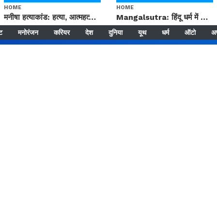
HOME
HOME
मनीषा हत्याकांड: हत्या, आत्महत्या या कोई बड़ा राज? | Full Story | Josh Haryana
Mangalsutra: हिंदू धर्म में शादी के बाद मंगलसूत्र क्यों पहनती है महिलाएं, किसने शुरु की ये परंपरा
्ट
मनोरंजन
करियर
देश
दुनिया
यूथ
धर्म
ऑटो
अ