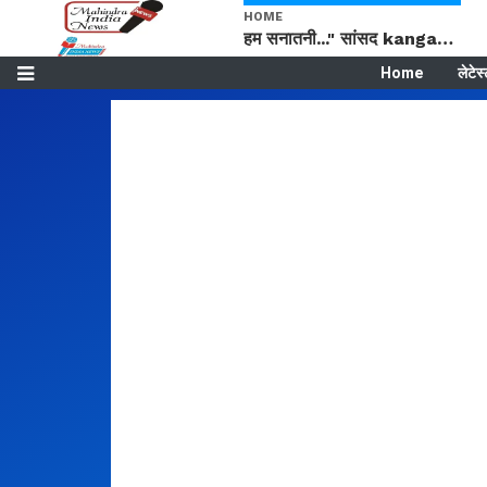
HOME
हम सनातनी..." सांसद kangana Ranaut से क्या बोली लड़की? Viral Jantar-Mantar | CJP protest
Home
लेटेस