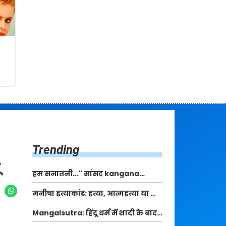
Trending
हम सनातनी..." सांसद kangana
Ranaut से क्या बोली लड़की? Viral
मनीषा हत्याकांड: हत्या, आत्महत्या या कोई बड़ा राज?
Jantar-Mantar | CJP protest
| Full Story | Josh Haryana
Mangalsutra: हिंदू धर्म में शादी के बाद
मंगलसूत्र क्यों पहनती है महिलाएं, किसने