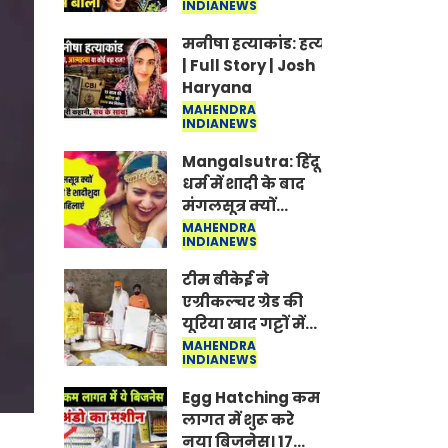
INDIANEWS
Jantar-Mantar |
CJP protest
मनीषा हत्याकांड: हत्या, आत्महत्या या क
| Full Story | Josh
Haryana
MAHENDRA
INDIANEWS
Mangalsutra: हिंदू
धर्म में शादी के बाद
मंगलसूत्र क्यों
पहनती है महिलाएं,
MAHENDRA
INDIANEWS
किसने शुरु की ये
परंपरा
टीम बीकेई ने
एग्रीकल्चर ग्रेड की
यूरिया खाद गट्टों में
बदलकर टेक्निकल
MAHENDRA
INDIANEWS
ग्रेड में बेचने वालों पर
करवाई कार्रवाई:
Egg Hatching कम
लखविंदर सिंह
लागत में शुरू करे
औलख
नया बिजनेस। 17