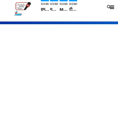
HOME
HOME
HOME
HOME
हम सनातनी..." सांसद kangana Ranaut से क्या बोली लड़की? Viral Jantar-Mantar | CJP protest
मनीषा हत्याकांड: हत्या, आत्महत्या या कोई बड़ा राज? | Full Story | Josh Haryana
Mangalsutra: हिंदू धर्म में शादी के बाद मंगलसूत्र क्यों पहनती है महिलाएं, किसने शुरु की ये परंपरा
टीम बीकेई ने एग्रीकल्चर ग्रेड की यूरिया खाद गट्टों में बदलकर टेक्निकल ग्रेड में बेचने वालों पर करवाई कार्रवाई: लखविंदर सिंह औलख