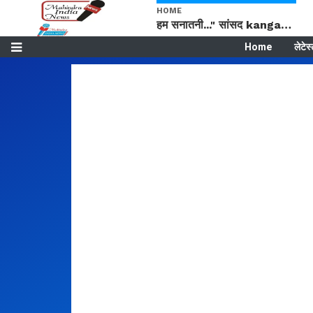
HOME
हम सनातनी..." सांसद kangana Ranaut से क्या बोली लड़की? Viral Jantar-Mantar | CJP protest
Home
लेटेस