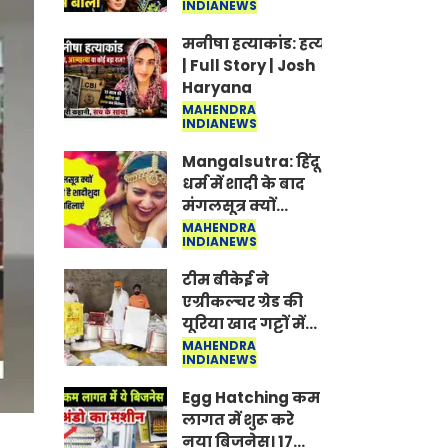
INDIANEWS
Jantar-Mantar |
CJP protest
मनीषा हत्याकांड: हत्या, आत्महत्या या क
| Full Story | Josh
Haryana
MAHENDRA
INDIANEWS
Mangalsutra: हिंदू
धर्म में शादी के बाद
मंगलसूत्र क्यों
पहनती है महिलाएं,
MAHENDRA
INDIANEWS
किसने शुरु की ये
परंपरा
टीम बीकेई ने
एग्रीकल्चर ग्रेड की
यूरिया खाद गट्टों में
बदलकर टेक्निकल
MAHENDRA
INDIANEWS
ग्रेड में बेचने वालों पर
करवाई कार्रवाई:
Egg Hatching कम
लखविंदर सिंह
लागत में शुरू करे
औलख
नया बिजनेस। 17