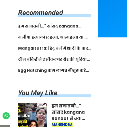
किसानों को मिलेगी 70 % तक सहायता
राशि
Recommended
हम सनातनी..." सांसद kangana
Ranaut से क्या बोली लड़की? Viral
मनीषा हत्याकांड: हत्या, आत्महत्या या कोई बड़ा राज?
Jantar-Mantar | CJP protest
| Full Story | Josh Haryana
Mangalsutra: हिंदू धर्म में शादी के बाद
मंगलसूत्र क्यों पहनती है महिलाएं, किसने
टीम बीकेई ने एग्रीकल्चर ग्रेड की यूरिया
शुरु की ये परंपरा
खाद गट्टों में बदलकर टेक्निकल ग्रेड में
Egg Hatching कम लागत में शुरू करे
बेचने वालों पर करवाई कार्रवाई:
नया बिजनेस। 17 हजार रुपए से शुरू करे।
लखविंदर सिंह औलख
Egg Hatching Machine
You May Like
हम सनातनी..."
सांसद kangana
Ranaut से क्या
बोली लड़की? Viral
MAHENDRA