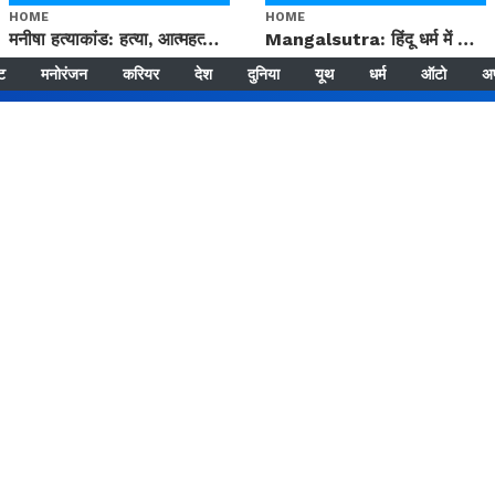
HOME
HOME
मनीषा हत्याकांड: हत्या, आत्महत्या या कोई बड़ा राज? | Full Story | Josh Haryana
Mangalsutra: हिंदू धर्म में शादी के बाद मंगलसूत्र क्यों पहनती है महिलाएं, किसने शुरु की ये परंपरा
्ट
मनोरंजन
करियर
देश
दुनिया
यूथ
धर्म
ऑटो
अ