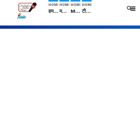
HOME
HOME
HOME
HOME
हम सनातनी..." सांसद kangana Ranaut से क्या बोली लड़की? Viral Jantar-Mantar | CJP protest
मनीषा हत्याकांड: हत्या, आत्महत्या या कोई बड़ा राज? | Full Story | Josh Haryana
Mangalsutra: हिंदू धर्म में शादी के बाद मंगलसूत्र क्यों पहनती है महिलाएं, किसने शुरु की ये परंपरा
टीम बीकेई ने एग्रीकल्चर ग्रेड की यूरिया खाद गट्टों में बदलकर टेक्निकल ग्रेड में बेचने वालों पर करवाई कार्रवाई: लखविंदर सिंह औलख