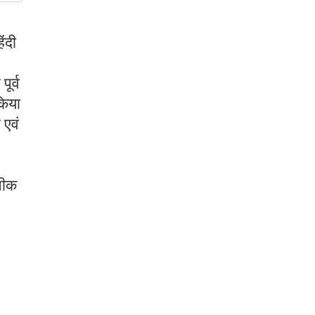
ंदी
ूर्व
किया
 एवं
नीक