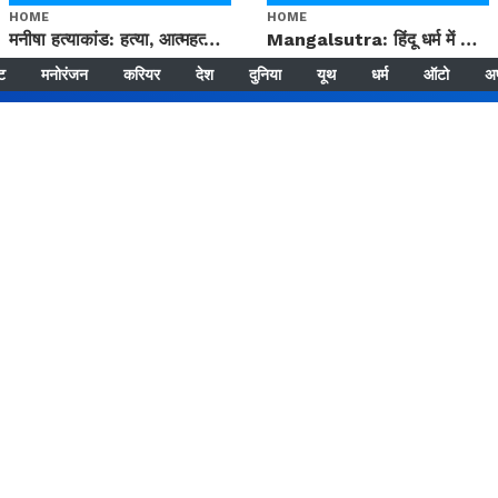
HOME
HOME
मनीषा हत्याकांड: हत्या, आत्महत्या या कोई बड़ा राज? | Full Story | Josh Haryana
Mangalsutra: हिंदू धर्म में शादी के बाद मंगलसूत्र क्यों पहनती है महिलाएं, किसने शुरु की ये परंपरा
्ट
मनोरंजन
करियर
देश
दुनिया
यूथ
धर्म
ऑटो
अ