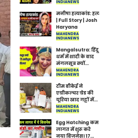
INDIANEWS
Jantar-Mantar |
CJP protest
मनीषा हत्याकांड: हत्या, आत्महत्या या क
| Full Story | Josh
Haryana
MAHENDRA
INDIANEWS
Mangalsutra: हिंदू
धर्म में शादी के बाद
मंगलसूत्र क्यों
पहनती है महिलाएं,
MAHENDRA
INDIANEWS
किसने शुरु की ये
परंपरा
टीम बीकेई ने
एग्रीकल्चर ग्रेड की
यूरिया खाद गट्टों में
बदलकर टेक्निकल
MAHENDRA
INDIANEWS
ग्रेड में बेचने वालों पर
करवाई कार्रवाई:
Egg Hatching कम
लखविंदर सिंह
लागत में शुरू करे
औलख
नया बिजनेस। 17