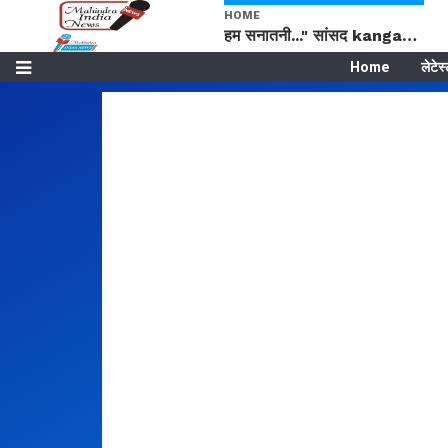
HOME
हम सनातनी..." सांसद kangana Ranaut से क्या बोली लड़की? Viral Jantar-Mantar | CJP protest
Home
लेटेस