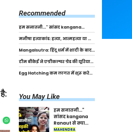
किसानों को मिलेगी 70 % तक सहायता
राशि
Recommended
हम सनातनी..." सांसद kangana
Ranaut से क्या बोली लड़की? Viral
मनीषा हत्याकांड: हत्या, आत्महत्या या कोई बड़ा राज?
Jantar-Mantar | CJP protest
| Full Story | Josh Haryana
Mangalsutra: हिंदू धर्म में शादी के बाद
मंगलसूत्र क्यों पहनती है महिलाएं, किसने
टीम बीकेई ने एग्रीकल्चर ग्रेड की यूरिया
शुरु की ये परंपरा
खाद गट्टों में बदलकर टेक्निकल ग्रेड में
Egg Hatching कम लागत में शुरू करे
बेचने वालों पर करवाई कार्रवाई:
नया बिजनेस। 17 हजार रुपए से शुरू करे।
लखविंदर सिंह औलख
Egg Hatching Machine
है:
You May Like
हम सनातनी..."
सांसद kangana
Ranaut से क्या
बोली लड़की? Viral
MAHENDRA