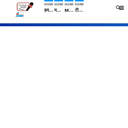
HOME
HOME
HOME
HOME
हम सनातनी..." सांसद kangana Ranaut से क्या बोली लड़की? Viral Jantar-Mantar | CJP protest
मनीषा हत्याकांड: हत्या, आत्महत्या या कोई बड़ा राज? | Full Story | Josh Haryana
Mangalsutra: हिंदू धर्म में शादी के बाद मंगलसूत्र क्यों पहनती है महिलाएं, किसने शुरु की ये परंपरा
टीम बीकेई ने एग्रीकल्चर ग्रेड की यूरिया खाद गट्टों में बदलकर टेक्निकल ग्रेड में बेचने वालों पर करवाई कार्रवाई: लखविंदर सिंह औलख