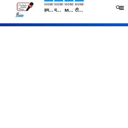
HOME
HOME
HOME
HOME
हम सनातनी..." सांसद kangana Ranaut से क्या बोली लड़की? Viral Jantar-Mantar | CJP protest
मनीषा हत्याकांड: हत्या, आत्महत्या या कोई बड़ा राज? | Full Story | Josh Haryana
Mangalsutra: हिंदू धर्म में शादी के बाद मंगलसूत्र क्यों पहनती है महिलाएं, किसने शुरु की ये परंपरा
टीम बीकेई ने एग्रीकल्चर ग्रेड की यूरिया खाद गट्टों में बदलकर टेक्निकल ग्रेड में बेचने वालों पर करवाई कार्रवाई: लखविंदर सिंह औलख