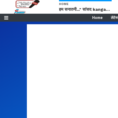
HOME
हम सनातनी..." सांसद kangana Ranaut से क्या बोली लड़की? Viral Jantar-Mantar | CJP protest
Home
लेटेस