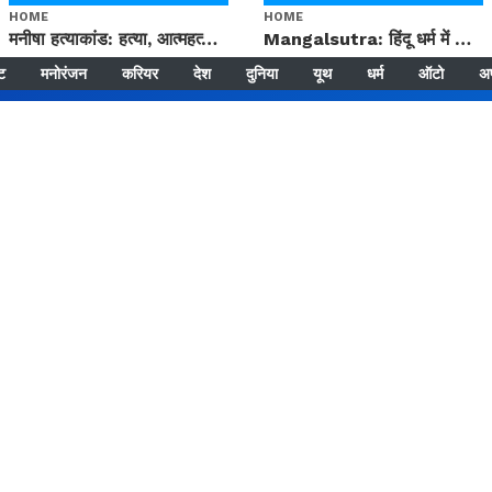
HOME
HOME
मनीषा हत्याकांड: हत्या, आत्महत्या या कोई बड़ा राज? | Full Story | Josh Haryana
Mangalsutra: हिंदू धर्म में शादी के बाद मंगलसूत्र क्यों पहनती है महिलाएं, किसने शुरु की ये परंपरा
्ट
मनोरंजन
करियर
देश
दुनिया
यूथ
धर्म
ऑटो
अ