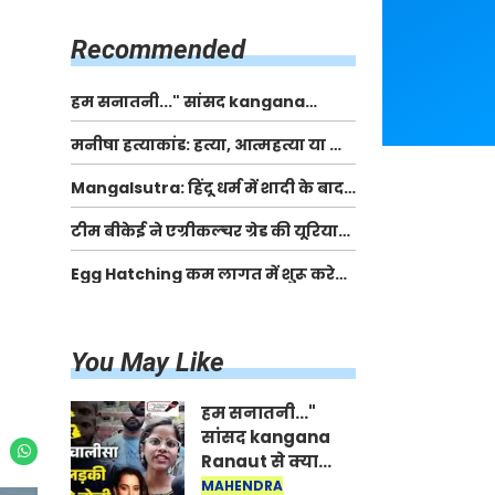
किसानों को मिलेगी 70 % तक सहायता
राशि
Recommended
हम सनातनी..." सांसद kangana
Ranaut से क्या बोली लड़की? Viral
मनीषा हत्याकांड: हत्या, आत्महत्या या कोई बड़ा राज?
Jantar-Mantar | CJP protest
| Full Story | Josh Haryana
Mangalsutra: हिंदू धर्म में शादी के बाद
मंगलसूत्र क्यों पहनती है महिलाएं, किसने
टीम बीकेई ने एग्रीकल्चर ग्रेड की यूरिया
शुरु की ये परंपरा
खाद गट्टों में बदलकर टेक्निकल ग्रेड में
Egg Hatching कम लागत में शुरू करे
बेचने वालों पर करवाई कार्रवाई:
नया बिजनेस। 17 हजार रुपए से शुरू करे।
लखविंदर सिंह औलख
Egg Hatching Machine
You May Like
हम सनातनी..."
सांसद kangana
Ranaut से क्या
बोली लड़की? Viral
MAHENDRA