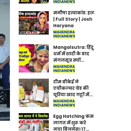
INDIANEWS
Jantar-Mantar |
CJP protest
मनीषा हत्याकांड: हत्या, आत्महत्या या क
| Full Story | Josh
Haryana
MAHENDRA
INDIANEWS
Mangalsutra: हिंदू
धर्म में शादी के बाद
मंगलसूत्र क्यों
पहनती है महिलाएं,
MAHENDRA
INDIANEWS
किसने शुरु की ये
परंपरा
टीम बीकेई ने
एग्रीकल्चर ग्रेड की
यूरिया खाद गट्टों में
बदलकर टेक्निकल
MAHENDRA
INDIANEWS
ग्रेड में बेचने वालों पर
करवाई कार्रवाई:
Egg Hatching कम
लखविंदर सिंह
लागत में शुरू करे
औलख
नया बिजनेस। 17