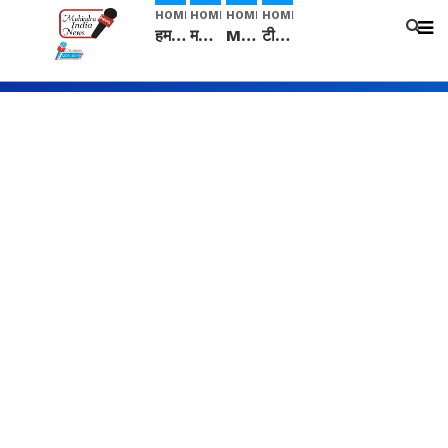
HOME
HOME
HOME
HOME
हम सनातनी..." सांसद kangana Ranaut से क्या बोली लड़की? Viral Jantar-Mantar | CJP protest
मनीषा हत्याकांड: हत्या, आत्महत्या या कोई बड़ा राज? | Full Story | Josh Haryana
Mangalsutra: हिंदू धर्म में शादी के बाद मंगलसूत्र क्यों पहनती है महिलाएं, किसने शुरु की ये परंपरा
टीम बीकेई ने एग्रीकल्चर ग्रेड की यूरिया खाद गट्टों में बदलकर टेक्निकल ग्रेड में बेचने वालों पर करवाई कार्रवाई: लखविंदर सिंह औलख