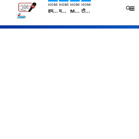
HOME
HOME
HOME
HOME
हम सनातनी..." सांसद kangana Ranaut से क्या बोली लड़की? Viral Jantar-Mantar | CJP protest
मनीषा हत्याकांड: हत्या, आत्महत्या या कोई बड़ा राज? | Full Story | Josh Haryana
Mangalsutra: हिंदू धर्म में शादी के बाद मंगलसूत्र क्यों पहनती है महिलाएं, किसने शुरु की ये परंपरा
टीम बीकेई ने एग्रीकल्चर ग्रेड की यूरिया खाद गट्टों में बदलकर टेक्निकल ग्रेड में बेचने वालों पर करवाई कार्रवाई: लखविंदर सिंह औलख