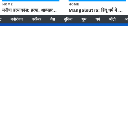
HOME
HOME
मनीषा हत्याकांड: हत्या, आत्महत्या या कोई बड़ा राज? | Full Story | Josh Haryana
Mangalsutra: हिंदू धर्म में शादी के बाद मंगलसूत्र क्यों पहनती है महिलाएं, किसने शुरु की ये परंपरा
्ट
मनोरंजन
करियर
देश
दुनिया
यूथ
धर्म
ऑटो
अ