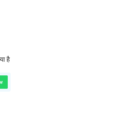
ा है
w