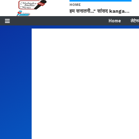
HOME
हम सनातनी..." सांसद kangana Ranaut से क्या बोली लड़की? Viral Jantar-Mantar | CJP protest
Home
लेटेस