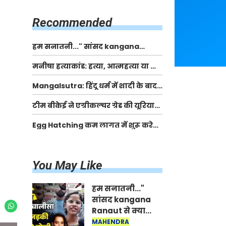
किसानों को मिलेगी 70 % तक सहायता
राशि
Recommended
हम सनातनी..." सांसद kangana
Ranaut से क्या बोली लड़की? Viral
मनीषा हत्याकांड: हत्या, आत्महत्या या कोई बड़ा राज?
Jantar-Mantar | CJP protest
| Full Story | Josh Haryana
Mangalsutra: हिंदू धर्म में शादी के बाद
मंगलसूत्र क्यों पहनती है महिलाएं, किसने
टीम बीकेई ने एग्रीकल्चर ग्रेड की यूरिया
शुरु की ये परंपरा
खाद गट्टों में बदलकर टेक्निकल ग्रेड में
Egg Hatching कम लागत में शुरू करे
बेचने वालों पर करवाई कार्रवाई:
नया बिजनेस। 17 हजार रुपए से शुरू करे।
लखविंदर सिंह औलख
Egg Hatching Machine
You May Like
हम सनातनी..."
सांसद kangana
Ranaut से क्या
बोली लड़की? Viral
MAHENDRA