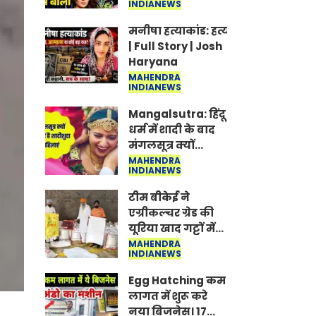
INDIANEWS
Jantar-Mantar |
CJP protest
मनीषा हत्याकांड: हत्या, आत्महत्या या क
| Full Story | Josh
Haryana
MAHENDRA
INDIANEWS
Mangalsutra: हिंदू
धर्म में शादी के बाद
मंगलसूत्र क्यों
पहनती है महिलाएं,
MAHENDRA
INDIANEWS
किसने शुरु की ये
परंपरा
टीम बीकेई ने
एग्रीकल्चर ग्रेड की
यूरिया खाद गट्टों में
बदलकर टेक्निकल
MAHENDRA
INDIANEWS
ग्रेड में बेचने वालों पर
करवाई कार्रवाई:
Egg Hatching कम
लखविंदर सिंह
लागत में शुरू करे
औलख
नया बिजनेस। 17