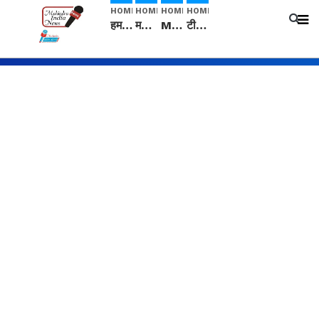
HOME
HOME
HOME
HOME
हम सनातनी..." सांसद kangana Ranaut से क्या बोली लड़की? Viral Jantar-Mantar | CJP protest
मनीषा हत्याकांड: हत्या, आत्महत्या या कोई बड़ा राज? | Full Story | Josh Haryana
Mangalsutra: हिंदू धर्म में शादी के बाद मंगलसूत्र क्यों पहनती है महिलाएं, किसने शुरु की ये परंपरा
टीम बीकेई ने एग्रीकल्चर ग्रेड की यूरिया खाद गट्टों में बदलकर टेक्निकल ग्रेड में बेचने वालों पर करवाई कार्रवाई: लखविंदर सिंह औलख