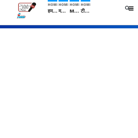
HOME
HOME
HOME
HOME
हम सनातनी..." सांसद kangana Ranaut से क्या बोली लड़की? Viral Jantar-Mantar | CJP protest
मनीषा हत्याकांड: हत्या, आत्महत्या या कोई बड़ा राज? | Full Story | Josh Haryana
Mangalsutra: हिंदू धर्म में शादी के बाद मंगलसूत्र क्यों पहनती है महिलाएं, किसने शुरु की ये परंपरा
टीम बीकेई ने एग्रीकल्चर ग्रेड की यूरिया खाद गट्टों में बदलकर टेक्निकल ग्रेड में बेचने वालों पर करवाई कार्रवाई: लखविंदर सिंह औलख