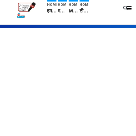
HOME
HOME
HOME
HOME
हम सनातनी..." सांसद kangana Ranaut से क्या बोली लड़की? Viral Jantar-Mantar | CJP protest
मनीषा हत्याकांड: हत्या, आत्महत्या या कोई बड़ा राज? | Full Story | Josh Haryana
Mangalsutra: हिंदू धर्म में शादी के बाद मंगलसूत्र क्यों पहनती है महिलाएं, किसने शुरु की ये परंपरा
टीम बीकेई ने एग्रीकल्चर ग्रेड की यूरिया खाद गट्टों में बदलकर टेक्निकल ग्रेड में बेचने वालों पर करवाई कार्रवाई: लखविंदर सिंह औलख