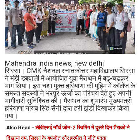
Mahendra india news, new delhi
सिरसा। CMK नैशनल स्नातकोत्तर महाविद्यालय सिरसा
ने मंडी डबवाली में आयोजित युवा मैराथन में बढ़-चढक़र
भाग लिया। इस नशा मुक्त हरियाणा की मुहिम में कॉलेज के
समस्त सदस्यों ने भरपूर ऊर्जा का परिचय देते हुए अपनी
भागीदारी सुनिश्चित की। मैराथन का शुभारंभ मुख्यमंत्री
हरियाणा नायब सिंह सैनी द्वारा हरी झंडी दिखाकर किया
गया।
Also Read -
सीबीएसई नॉर्थ जोन-2 स्विमिंग में दूसरे दिन तैराकों ने
दिखाया दम, सिरसा के युपंजोत और हरमीत ने जीते पदक