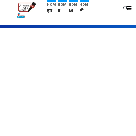
HOME
HOME
HOME
HOME
हम सनातनी..." सांसद kangana Ranaut से क्या बोली लड़की? Viral Jantar-Mantar | CJP protest
मनीषा हत्याकांड: हत्या, आत्महत्या या कोई बड़ा राज? | Full Story | Josh Haryana
Mangalsutra: हिंदू धर्म में शादी के बाद मंगलसूत्र क्यों पहनती है महिलाएं, किसने शुरु की ये परंपरा
टीम बीकेई ने एग्रीकल्चर ग्रेड की यूरिया खाद गट्टों में बदलकर टेक्निकल ग्रेड में बेचने वालों पर करवाई कार्रवाई: लखविंदर सिंह औलख