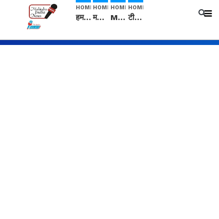
HOME
HOME
HOME
HOME
हम सनातनी..." सांसद kangana Ranaut से क्या बोली लड़की? Viral Jantar-Mantar | CJP protest
मनीषा हत्याकांड: हत्या, आत्महत्या या कोई बड़ा राज? | Full Story | Josh Haryana
Mangalsutra: हिंदू धर्म में शादी के बाद मंगलसूत्र क्यों पहनती है महिलाएं, किसने शुरु की ये परंपरा
टीम बीकेई ने एग्रीकल्चर ग्रेड की यूरिया खाद गट्टों में बदलकर टेक्निकल ग्रेड में बेचने वालों पर करवाई कार्रवाई: लखविंदर सिंह औलख