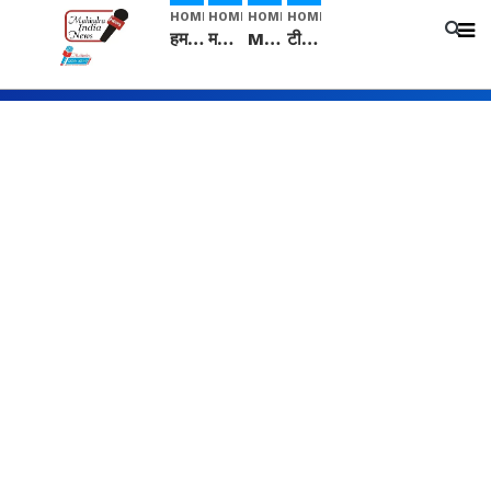
HOME
HOME
HOME
HOME
हम सनातनी..." सांसद kangana Ranaut से क्या बोली लड़की? Viral Jantar-Mantar | CJP protest
मनीषा हत्याकांड: हत्या, आत्महत्या या कोई बड़ा राज? | Full Story | Josh Haryana
Mangalsutra: हिंदू धर्म में शादी के बाद मंगलसूत्र क्यों पहनती है महिलाएं, किसने शुरु की ये परंपरा
टीम बीकेई ने एग्रीकल्चर ग्रेड की यूरिया खाद गट्टों में बदलकर टेक्निकल ग्रेड में बेचने वालों पर करवाई कार्रवाई: लखविंदर सिंह औलख