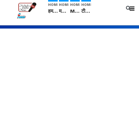
HOME
HOME
HOME
HOME
हम सनातनी..." सांसद kangana Ranaut से क्या बोली लड़की? Viral Jantar-Mantar | CJP protest
मनीषा हत्याकांड: हत्या, आत्महत्या या कोई बड़ा राज? | Full Story | Josh Haryana
Mangalsutra: हिंदू धर्म में शादी के बाद मंगलसूत्र क्यों पहनती है महिलाएं, किसने शुरु की ये परंपरा
टीम बीकेई ने एग्रीकल्चर ग्रेड की यूरिया खाद गट्टों में बदलकर टेक्निकल ग्रेड में बेचने वालों पर करवाई कार्रवाई: लखविंदर सिंह औलख