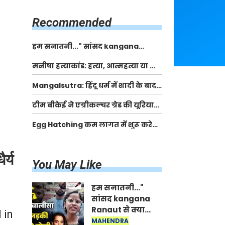
किसानों को मिलेगी 70 % तक सहायता
राशि
Recommended
हम सनातनी..." सांसद kangana
Ranaut से क्या बोली लड़की? Viral
मनीषा हत्याकांड: हत्या, आत्महत्या या कोई बड़ा राज?
Jantar-Mantar | CJP protest
| Full Story | Josh Haryana
Mangalsutra: हिंदू धर्म में शादी के बाद
मंगलसूत्र क्यों पहनती है महिलाएं, किसने
टीम बीकेई ने एग्रीकल्चर ग्रेड की यूरिया
शुरु की ये परंपरा
खाद गट्टों में बदलकर टेक्निकल ग्रेड में
Egg Hatching कम लागत में शुरू करे
बेचने वालों पर करवाई कार्रवाई:
नया बिजनेस। 17 हजार रुपए से शुरू करे।
लखविंदर सिंह औलख
Egg Hatching Machine
र्य
You May Like
हम सनातनी..."
सांसद kangana
Ranaut से क्या
 in
बोली लड़की? Viral
MAHENDRA