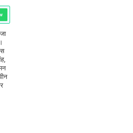
w
 जा
ी।
इस
ंह,
रमन
नवीन
ार