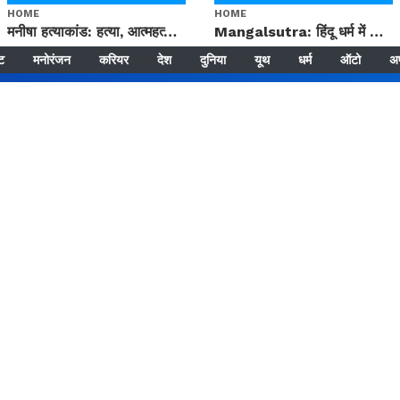
HOME
HOME
मनीषा हत्याकांड: हत्या, आत्महत्या या कोई बड़ा राज? | Full Story | Josh Haryana
Mangalsutra: हिंदू धर्म में शादी के बाद मंगलसूत्र क्यों पहनती है महिलाएं, किसने शुरु की ये परंपरा
्ट
मनोरंजन
करियर
देश
दुनिया
यूथ
धर्म
ऑटो
अ