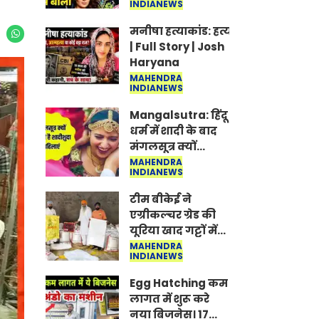
INDIANEWS
Jantar-Mantar |
CJP protest
मनीषा हत्याकांड: हत्या, आत्महत्या या क
| Full Story | Josh
Haryana
MAHENDRA
INDIANEWS
Mangalsutra: हिंदू
धर्म में शादी के बाद
मंगलसूत्र क्यों
पहनती है महिलाएं,
MAHENDRA
INDIANEWS
किसने शुरु की ये
परंपरा
टीम बीकेई ने
एग्रीकल्चर ग्रेड की
यूरिया खाद गट्टों में
बदलकर टेक्निकल
MAHENDRA
INDIANEWS
ग्रेड में बेचने वालों पर
करवाई कार्रवाई:
Egg Hatching कम
लखविंदर सिंह
लागत में शुरू करे
औलख
नया बिजनेस। 17