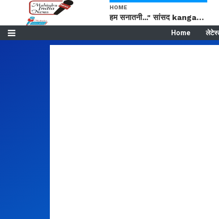
HOME
हम सनातनी..." सांसद kangana Ranaut से क्या बोली लड़की? Viral Jantar-Mantar | CJP protest
Home
लेटेस