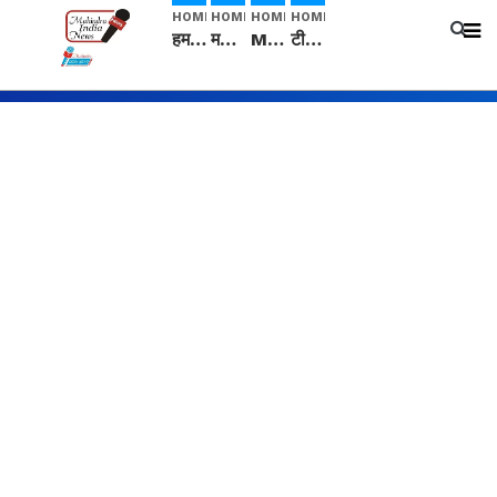
HOME
HOME
HOME
HOME
हम सनातनी..." सांसद kangana Ranaut से क्या बोली लड़की? Viral Jantar-Mantar | CJP protest
मनीषा हत्याकांड: हत्या, आत्महत्या या कोई बड़ा राज? | Full Story | Josh Haryana
Mangalsutra: हिंदू धर्म में शादी के बाद मंगलसूत्र क्यों पहनती है महिलाएं, किसने शुरु की ये परंपरा
टीम बीकेई ने एग्रीकल्चर ग्रेड की यूरिया खाद गट्टों में बदलकर टेक्निकल ग्रेड में बेचने वालों पर करवाई कार्रवाई: लखविंदर सिंह औलख