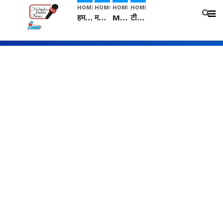
HOME
HOME
HOME
HOME
हम सनातनी..." सांसद kangana Ranaut से क्या बोली लड़की? Viral Jantar-Mantar | CJP protest
मनीषा हत्याकांड: हत्या, आत्महत्या या कोई बड़ा राज? | Full Story | Josh Haryana
Mangalsutra: हिंदू धर्म में शादी के बाद मंगलसूत्र क्यों पहनती है महिलाएं, किसने शुरु की ये परंपरा
टीम बीकेई ने एग्रीकल्चर ग्रेड की यूरिया खाद गट्टों में बदलकर टेक्निकल ग्रेड में बेचने वालों पर करवाई कार्रवाई: लखविंदर सिंह औलख