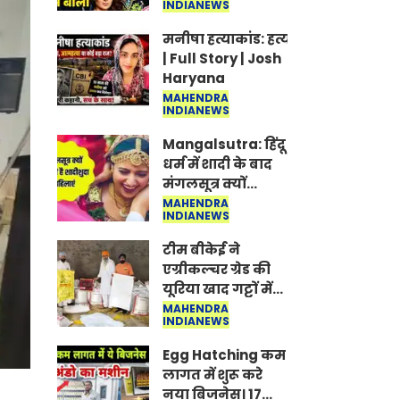
INDIANEWS
Jantar-Mantar |
CJP protest
मनीषा हत्याकांड: हत्या, आत्महत्या या क
| Full Story | Josh
Haryana
MAHENDRA
INDIANEWS
Mangalsutra: हिंदू
धर्म में शादी के बाद
मंगलसूत्र क्यों
पहनती है महिलाएं,
MAHENDRA
INDIANEWS
किसने शुरु की ये
परंपरा
टीम बीकेई ने
एग्रीकल्चर ग्रेड की
यूरिया खाद गट्टों में
बदलकर टेक्निकल
MAHENDRA
INDIANEWS
ग्रेड में बेचने वालों पर
करवाई कार्रवाई:
Egg Hatching कम
लखविंदर सिंह
लागत में शुरू करे
औलख
नया बिजनेस। 17