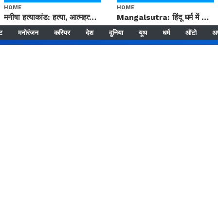
HOME
HOME
मनीषा हत्याकांड: हत्या, आत्महत्या या कोई बड़ा राज? | Full Story | Josh Haryana
Mangalsutra: हिंदू धर्म में शादी के बाद मंगलसूत्र क्यों पहनती है महिलाएं, किसने शुरु की ये परंपरा
्ट
मनोरंजन
करियर
देश
दुनिया
यूथ
धर्म
ऑटो
अ