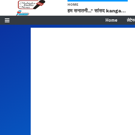
HOME
हम सनातनी..." सांसद kangana Ranaut से क्या बोली लड़की? Viral Jantar-Mantar | CJP protest
Home
लेटेस