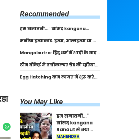
किसानों को मिलेगी 70 % तक सहायता
राशि
Recommended
हम सनातनी..." सांसद kangana
Ranaut से क्या बोली लड़की? Viral
मनीषा हत्याकांड: हत्या, आत्महत्या या कोई बड़ा राज?
Jantar-Mantar | CJP protest
| Full Story | Josh Haryana
Mangalsutra: हिंदू धर्म में शादी के बाद
मंगलसूत्र क्यों पहनती है महिलाएं, किसने
टीम बीकेई ने एग्रीकल्चर ग्रेड की यूरिया
शुरु की ये परंपरा
खाद गट्टों में बदलकर टेक्निकल ग्रेड में
Egg Hatching कम लागत में शुरू करे
बेचने वालों पर करवाई कार्रवाई:
नया बिजनेस। 17 हजार रुपए से शुरू करे।
लखविंदर सिंह औलख
Egg Hatching Machine
रहा
You May Like
हम सनातनी..."
सांसद kangana
Ranaut से क्या
बोली लड़की? Viral
MAHENDRA