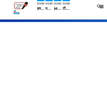
HOME
HOME
HOME
HOME
हम सनातनी..." सांसद kangana Ranaut से क्या बोली लड़की? Viral Jantar-Mantar | CJP protest
मनीषा हत्याकांड: हत्या, आत्महत्या या कोई बड़ा राज? | Full Story | Josh Haryana
Mangalsutra: हिंदू धर्म में शादी के बाद मंगलसूत्र क्यों पहनती है महिलाएं, किसने शुरु की ये परंपरा
टीम बीकेई ने एग्रीकल्चर ग्रेड की यूरिया खाद गट्टों में बदलकर टेक्निकल ग्रेड में बेचने वालों पर करवाई कार्रवाई: लखविंदर सिंह औलख