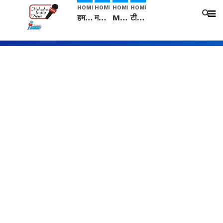
HOME
HOME
HOME
HOME
हम सनातनी..." सांसद kangana Ranaut से क्या बोली लड़की? Viral Jantar-Mantar | CJP protest
मनीषा हत्याकांड: हत्या, आत्महत्या या कोई बड़ा राज? | Full Story | Josh Haryana
Mangalsutra: हिंदू धर्म में शादी के बाद मंगलसूत्र क्यों पहनती है महिलाएं, किसने शुरु की ये परंपरा
टीम बीकेई ने एग्रीकल्चर ग्रेड की यूरिया खाद गट्टों में बदलकर टेक्निकल ग्रेड में बेचने वालों पर करवाई कार्रवाई: लखविंदर सिंह औलख