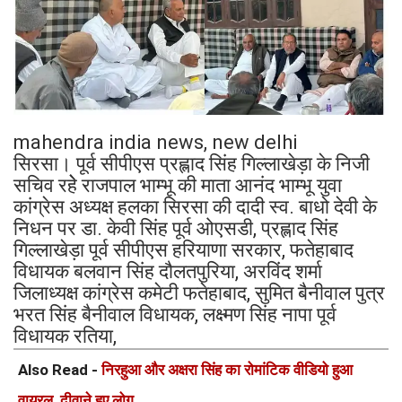
mahendra india news, new delhi
सिरसा। पूर्व सीपीएस प्रह्लाद सिंह गिल्लाखेड़ा के निजी
सचिव रहेे राजपाल भाम्भू की माता आनंद भाम्भू युवा
कांग्रेस अध्यक्ष हलका सिरसा की दादी स्व. बाधो देवी के
निधन पर डा. केवी सिंह पूर्व ओएसडी, प्रह्लाद सिंह
गिल्लाखेड़ा पूर्व सीपीएस हरियाणा सरकार, फतेहाबाद
विधायक बलवान सिंह दौलतपुरिया, अरविंद शर्मा
जिलाध्यक्ष कांग्रेस कमेटी फतेहाबाद, सुमित बैनीवाल पुत्र
भरत सिंह बैनीवाल विधायक, लक्ष्मण सिंह नापा पूर्व
विधायक रतिया,
Also Read -
निरहुआ और अक्षरा सिंह का रोमांटिक वीडियो हुआ
वायरल, दीवाने हुए लोग