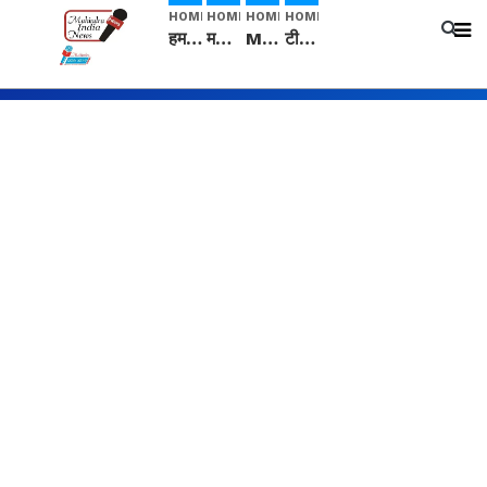
HOME
HOME
HOME
HOME
हम सनातनी..." सांसद kangana Ranaut से क्या बोली लड़की? Viral Jantar-Mantar | CJP protest
मनीषा हत्याकांड: हत्या, आत्महत्या या कोई बड़ा राज? | Full Story | Josh Haryana
Mangalsutra: हिंदू धर्म में शादी के बाद मंगलसूत्र क्यों पहनती है महिलाएं, किसने शुरु की ये परंपरा
टीम बीकेई ने एग्रीकल्चर ग्रेड की यूरिया खाद गट्टों में बदलकर टेक्निकल ग्रेड में बेचने वालों पर करवाई कार्रवाई: लखविंदर सिंह औलख