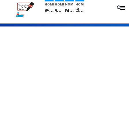
HOME
HOME
HOME
HOME
हम सनातनी..." सांसद kangana Ranaut से क्या बोली लड़की? Viral Jantar-Mantar | CJP protest
मनीषा हत्याकांड: हत्या, आत्महत्या या कोई बड़ा राज? | Full Story | Josh Haryana
Mangalsutra: हिंदू धर्म में शादी के बाद मंगलसूत्र क्यों पहनती है महिलाएं, किसने शुरु की ये परंपरा
टीम बीकेई ने एग्रीकल्चर ग्रेड की यूरिया खाद गट्टों में बदलकर टेक्निकल ग्रेड में बेचने वालों पर करवाई कार्रवाई: लखविंदर सिंह औलख