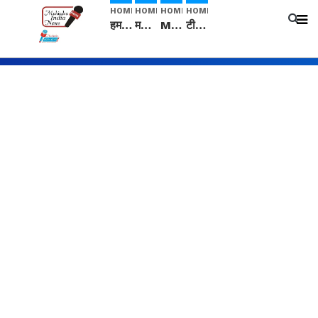
HOME
HOME
HOME
HOME
हम सनातनी..." सांसद kangana Ranaut से क्या बोली लड़की? Viral Jantar-Mantar | CJP protest
मनीषा हत्याकांड: हत्या, आत्महत्या या कोई बड़ा राज? | Full Story | Josh Haryana
Mangalsutra: हिंदू धर्म में शादी के बाद मंगलसूत्र क्यों पहनती है महिलाएं, किसने शुरु की ये परंपरा
टीम बीकेई ने एग्रीकल्चर ग्रेड की यूरिया खाद गट्टों में बदलकर टेक्निकल ग्रेड में बेचने वालों पर करवाई कार्रवाई: लखविंदर सिंह औलख