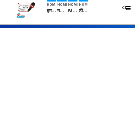
HOME
HOME
HOME
HOME
हम सनातनी..." सांसद kangana Ranaut से क्या बोली लड़की? Viral Jantar-Mantar | CJP protest
मनीषा हत्याकांड: हत्या, आत्महत्या या कोई बड़ा राज? | Full Story | Josh Haryana
Mangalsutra: हिंदू धर्म में शादी के बाद मंगलसूत्र क्यों पहनती है महिलाएं, किसने शुरु की ये परंपरा
टीम बीकेई ने एग्रीकल्चर ग्रेड की यूरिया खाद गट्टों में बदलकर टेक्निकल ग्रेड में बेचने वालों पर करवाई कार्रवाई: लखविंदर सिंह औलख