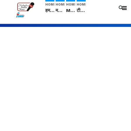
HOME
HOME
HOME
HOME
हम सनातनी..." सांसद kangana Ranaut से क्या बोली लड़की? Viral Jantar-Mantar | CJP protest
मनीषा हत्याकांड: हत्या, आत्महत्या या कोई बड़ा राज? | Full Story | Josh Haryana
Mangalsutra: हिंदू धर्म में शादी के बाद मंगलसूत्र क्यों पहनती है महिलाएं, किसने शुरु की ये परंपरा
टीम बीकेई ने एग्रीकल्चर ग्रेड की यूरिया खाद गट्टों में बदलकर टेक्निकल ग्रेड में बेचने वालों पर करवाई कार्रवाई: लखविंदर सिंह औलख