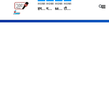
HOME
HOME
HOME
HOME
हम सनातनी..." सांसद kangana Ranaut से क्या बोली लड़की? Viral Jantar-Mantar | CJP protest
मनीषा हत्याकांड: हत्या, आत्महत्या या कोई बड़ा राज? | Full Story | Josh Haryana
Mangalsutra: हिंदू धर्म में शादी के बाद मंगलसूत्र क्यों पहनती है महिलाएं, किसने शुरु की ये परंपरा
टीम बीकेई ने एग्रीकल्चर ग्रेड की यूरिया खाद गट्टों में बदलकर टेक्निकल ग्रेड में बेचने वालों पर करवाई कार्रवाई: लखविंदर सिंह औलख