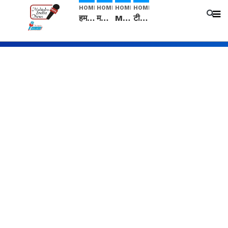
HOME
HOME
HOME
HOME
हम सनातनी..." सांसद kangana Ranaut से क्या बोली लड़की? Viral Jantar-Mantar | CJP protest
मनीषा हत्याकांड: हत्या, आत्महत्या या कोई बड़ा राज? | Full Story | Josh Haryana
Mangalsutra: हिंदू धर्म में शादी के बाद मंगलसूत्र क्यों पहनती है महिलाएं, किसने शुरु की ये परंपरा
टीम बीकेई ने एग्रीकल्चर ग्रेड की यूरिया खाद गट्टों में बदलकर टेक्निकल ग्रेड में बेचने वालों पर करवाई कार्रवाई: लखविंदर सिंह औलख