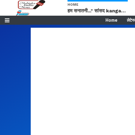
HOME
हम सनातनी..." सांसद kangana Ranaut से क्या बोली लड़की? Viral Jantar-Mantar | CJP protest
Home
लेटेस