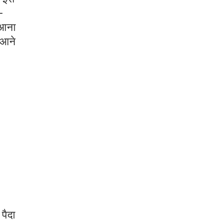
-
 आना
ी आने
पैदा