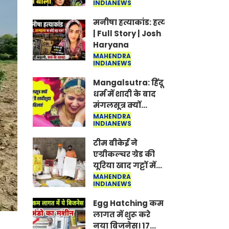
INDIANEWS
Jantar-Mantar |
CJP protest
मनीषा हत्याकांड: हत्या, आत्महत्या या क
| Full Story | Josh
Haryana
MAHENDRA
INDIANEWS
Mangalsutra: हिंदू
धर्म में शादी के बाद
मंगलसूत्र क्यों
पहनती है महिलाएं,
MAHENDRA
INDIANEWS
किसने शुरु की ये
परंपरा
टीम बीकेई ने
एग्रीकल्चर ग्रेड की
यूरिया खाद गट्टों में
बदलकर टेक्निकल
MAHENDRA
INDIANEWS
ग्रेड में बेचने वालों पर
करवाई कार्रवाई:
Egg Hatching कम
लखविंदर सिंह
लागत में शुरू करे
औलख
नया बिजनेस। 17