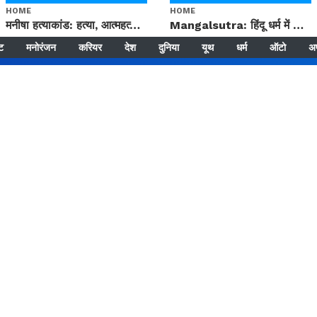
HOME
HOME
मनीषा हत्याकांड: हत्या, आत्महत्या या कोई बड़ा राज? | Full Story | Josh Haryana
Mangalsutra: हिंदू धर्म में शादी के बाद मंगलसूत्र क्यों पहनती है महिलाएं, किसने शुरु की ये परंपरा
्ट
मनोरंजन
करियर
देश
दुनिया
यूथ
धर्म
ऑटो
अ