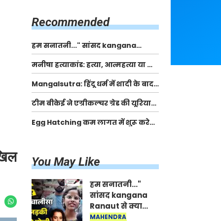
किसानों को मिलेगी 70 % तक सहायता
राशि
Recommended
हम सनातनी..." सांसद kangana
Ranaut से क्या बोली लड़की? Viral
मनीषा हत्याकांड: हत्या, आत्महत्या या कोई बड़ा राज?
Jantar-Mantar | CJP protest
| Full Story | Josh Haryana
Mangalsutra: हिंदू धर्म में शादी के बाद
मंगलसूत्र क्यों पहनती है महिलाएं, किसने
टीम बीकेई ने एग्रीकल्चर ग्रेड की यूरिया
शुरु की ये परंपरा
खाद गट्टों में बदलकर टेक्निकल ग्रेड में
Egg Hatching कम लागत में शुरू करे
बेचने वालों पर करवाई कार्रवाई:
नया बिजनेस। 17 हजार रुपए से शुरू करे।
लखविंदर सिंह औलख
Egg Hatching Machine
िखिल
You May Like
हम सनातनी..."
सांसद kangana
Ranaut से क्या
बोली लड़की? Viral
MAHENDRA