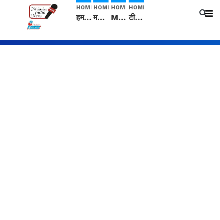
HOME
HOME
HOME
HOME
हम सनातनी..." सांसद kangana Ranaut से क्या बोली लड़की? Viral Jantar-Mantar | CJP protest
मनीषा हत्याकांड: हत्या, आत्महत्या या कोई बड़ा राज? | Full Story | Josh Haryana
Mangalsutra: हिंदू धर्म में शादी के बाद मंगलसूत्र क्यों पहनती है महिलाएं, किसने शुरु की ये परंपरा
टीम बीकेई ने एग्रीकल्चर ग्रेड की यूरिया खाद गट्टों में बदलकर टेक्निकल ग्रेड में बेचने वालों पर करवाई कार्रवाई: लखविंदर सिंह औलख